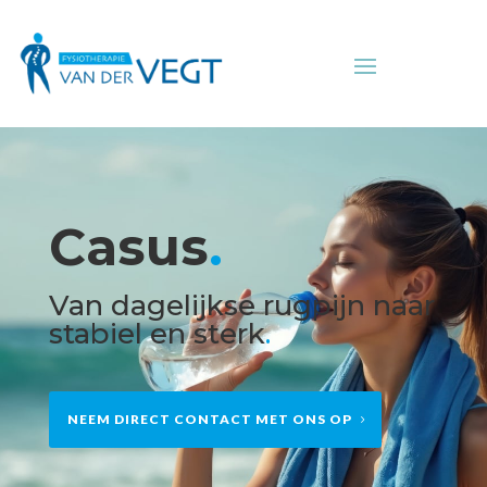
Casus
.
Van dagelijkse rugpijn naar
stabiel en sterk
.
NEEM DIRECT CONTACT MET ONS OP