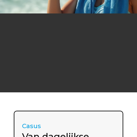
Waar je werkt aan een gezonde
levensstijl
Verschillende expertises binnen ons
team
Aandacht om jouw doelen te
bereiken
Casus
Van dagelijkse