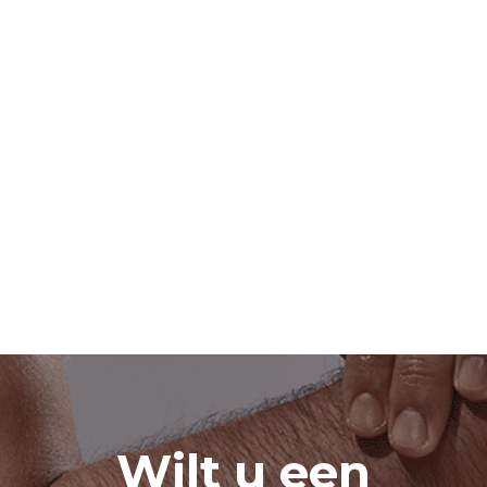
Sporten draagt bij aan je fysieke en mentale
gezondheid. Bij Fysiotherapie Van der Vegt kan je je
flink in het zweet werken in onze oefenzaal. Dit kan
zelfstanding, in een groep, maar ook één op één
met een personal trainer. En daar zitten mooie
voordelen aan. Lees het hier!
Wilt u een