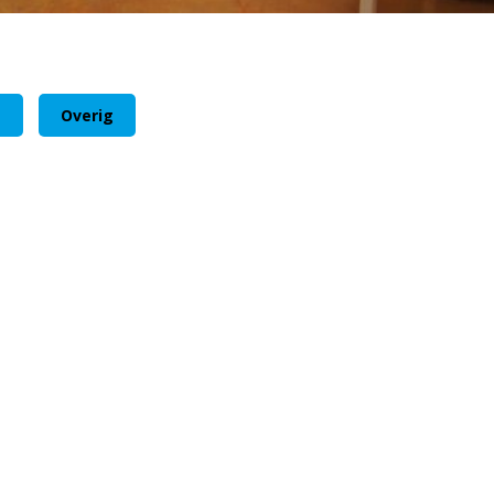
m
Overig