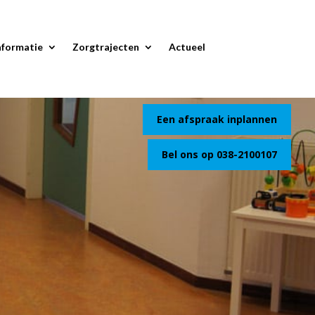
nformatie
Zorgtrajecten
Actueel
Een afspraak inplannen
Bel ons op 038-2100107