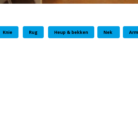
Knie
Rug
Heup & bekken
Nek
Ar