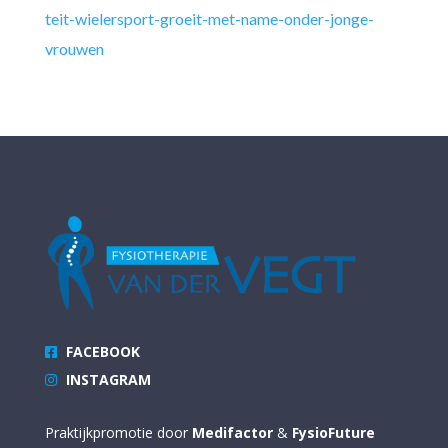
teit
-wielersport
-groeit
-met
-name
-onder
-jonge
-
vrouwen
FACEBOOK
INSTAGRAM
Praktijkpromotie door
Medifactor
&
FysioFuture