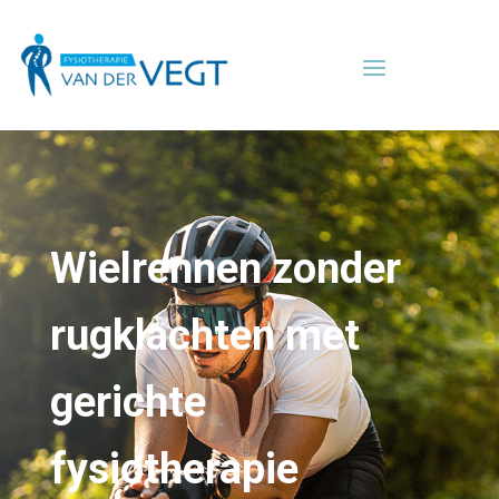
Wielrennen zonder
rugklachten met
gerichte
fysiotherapie