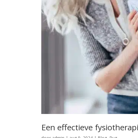
Een effectieve fysiotherap
door
admin
|
aug 9, 2024
|
Blog
,
Rug