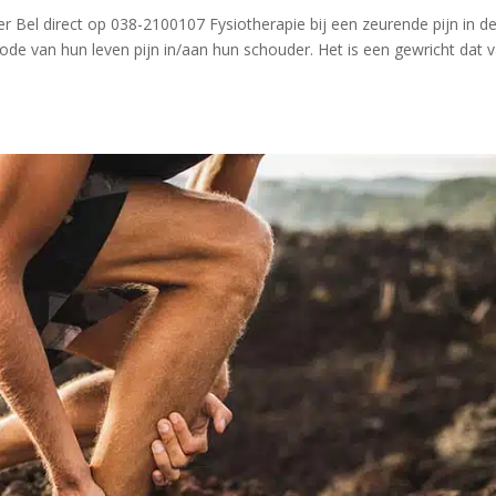
er Bel direct op 038-2100107 Fysiotherapie bij een zeurende pijn in d
de van hun leven pijn in/aan hun schouder. Het is een gewricht dat 