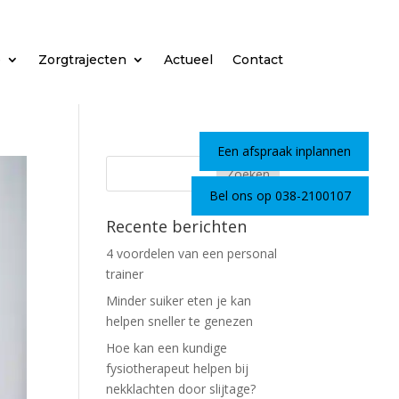
e
Zorgtrajecten
Actueel
Contact
Een afspraak inplannen
Bel ons op 038-2100107
Recente berichten
4 voordelen van een personal
trainer
Minder suiker eten je kan
helpen sneller te genezen
Hoe kan een kundige
fysiotherapeut helpen bij
nekklachten door slijtage?