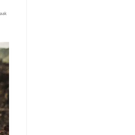
e
vaak