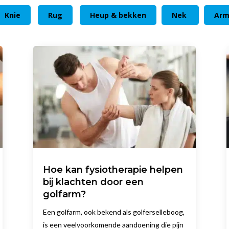
Knie
Rug
Heup & bekken
Nek
Ar
Hoe kan fysiotherapie helpen
bij klachten door een
golfarm?
Een golfarm, ook bekend als golferselleboog,
is een veelvoorkomende aandoening die pijn