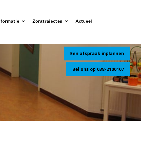
nformatie
Zorgtrajecten
Actueel
Een afspraak inplannen
Bel ons op 038-2100107